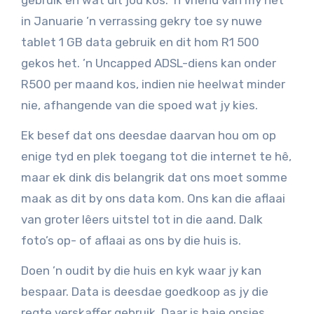
in Januarie ’n verrassing gekry toe sy nuwe
tablet 1 GB data gebruik en dit hom R1 500
gekos het. ’n Uncapped ADSL-diens kan onder
R500 per maand kos, indien nie heelwat minder
nie, afhangende van die spoed wat jy kies.
Ek besef dat ons deesdae daarvan hou om op
enige tyd en plek toegang tot die internet te hê,
maar ek dink dis belangrik dat ons moet somme
maak as dit by ons data kom. Ons kan die aflaai
van groter lêers uitstel tot in die aand. Dalk
foto’s op- of aflaai as ons by die huis is.
Doen ’n oudit by die huis en kyk waar jy kan
bespaar. Data is deesdae goedkoop as jy die
regte verskaffer gebruik. Daar is baie opsies