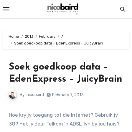
Skip
to
content
Home
2013
February
7
Soek goedkoop data – EdenExpress – JuicyBrain
Soek goedkoop data –
EdenExpress – JuicyBrain
By
nicobaird
February 7, 2013
Hoe kry jy toegang tot die Internet? Gebruik jy
3G? Het jy deur Telkom ’n ADSL-lyn by jou huis?