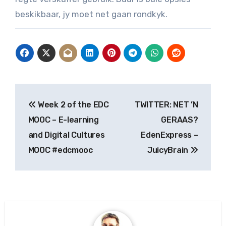
beskikbaar, jy moet net gaan rondkyk.
Post
Week 2 of the EDC
TWITTER: NET ’N
navigation
MOOC – E-learning
GERAAS?
and Digital Cultures
EdenExpress –
MOOC #edcmooc
JuicyBrain