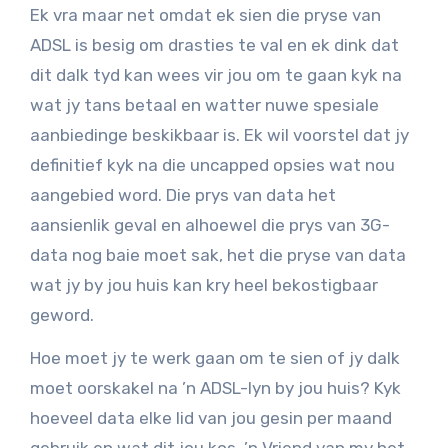
Ek vra maar net omdat ek sien die pryse van
ADSL is besig om drasties te val en ek dink dat
dit dalk tyd kan wees vir jou om te gaan kyk na
wat jy tans betaal en watter nuwe spesiale
aanbiedinge beskikbaar is. Ek wil voorstel dat jy
definitief kyk na die uncapped opsies wat nou
aangebied word. Die prys van data het
aansienlik geval en alhoewel die prys van 3G-
data nog baie moet sak, het die pryse van data
wat jy by jou huis kan kry heel bekostigbaar
geword.
Hoe moet jy te werk gaan om te sien of jy dalk
moet oorskakel na ’n ADSL-lyn by jou huis? Kyk
hoeveel data elke lid van jou gesin per maand
gebruik en wat dit jou kos. ’n Vriend van my het