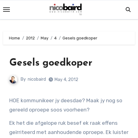
Skip
to
content
Home
2012
May
4
Gesels goedkoper
Gesels goedkoper
By
nicobaird
May 4, 2012
HOE kommunikeer jy deesdae? Maak jy nog so
gereeld oproepe soos voorheen?
Ek het die afgelope ruk besef ek raak effens
geïrriteerd met aanhoudende oproepe. Ek luister