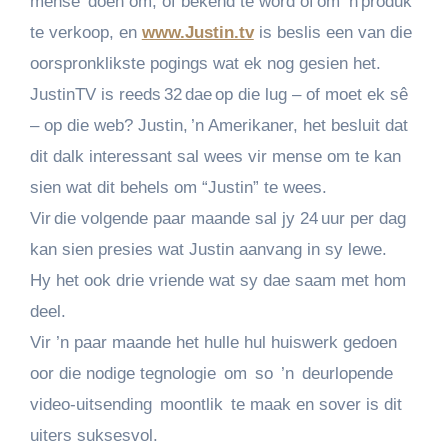
mense doen om, óf bekend te word óf om ’n produk
te verkoop, en
www.Justin.tv
is beslis een van die
oorspronklikste pogings wat ek nog gesien het.
JustinTV is reeds 32 dae op die lug – of moet ek sê
– op die web? Justin, ’n Amerikaner, het besluit dat
dit dalk interessant sal wees vir mense om te kan
sien wat dit behels om “Justin” te wees.
Vir die volgende paar maande sal jy 24 uur per dag
kan sien presies wat Justin aanvang in sy lewe.
Hy het ook drie vriende wat sy dae saam met hom
deel.
Vir ’n paar maande het hulle hul huiswerk gedoen
oor die nodige tegnologie om so ’n deurlopende
video-uitsending moontlik te maak en sover is dit
uiters suksesvol.