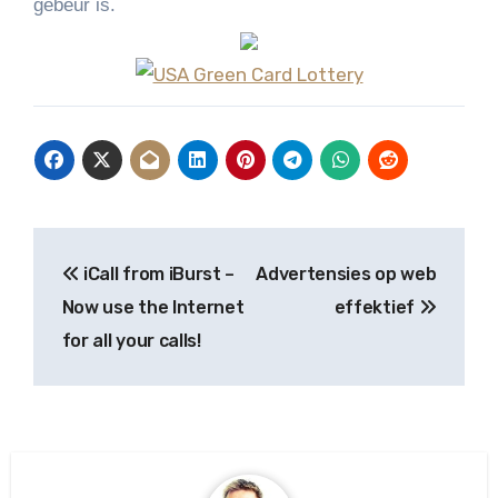
gebeur is.
Post
iCall from iBurst –
Advertensies op web
navigation
Now use the Internet
effektief
for all your calls!